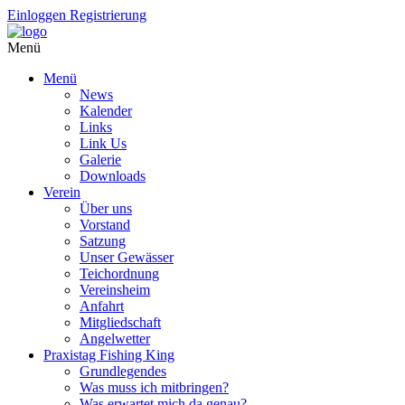
Einloggen
Registrierung
Menü
Menü
News
Kalender
Links
Link Us
Galerie
Downloads
Verein
Über uns
Vorstand
Satzung
Unser Gewässer
Teichordnung
Vereinsheim
Anfahrt
Mitgliedschaft
Angelwetter
Praxistag Fishing King
Grundlegendes
Was muss ich mitbringen?
Was erwartet mich da genau?