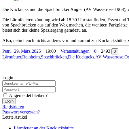
Die Kuckucks und die Spachbrücker Angler (AV Wasserrose 1968), v
Die Lärmfeuerentzündung wird ab 18.30 Uhr stattfinden, Essen und Tr
von Spachbrücken aus auf den Weg machen, die wenigen Parkplätze be
bietet sich der kleine Spaziergang geradezu an.
Also, nehmt euch nichts anderes vor und kommt zur Kuckuckshütte, w
Petri
29. März 2025
19:00
Veranstaltungen
0
2493
0
Lärmfeuer,Reinheim,Spachbrücken,Die Kuckucks,AV Wasserrose,O
Login
Angemeldet bleiben?
Login
Registrieren
Passwort vergessen?
Letzte Artikel
Lärmfeuer an der Kuckuckshütte