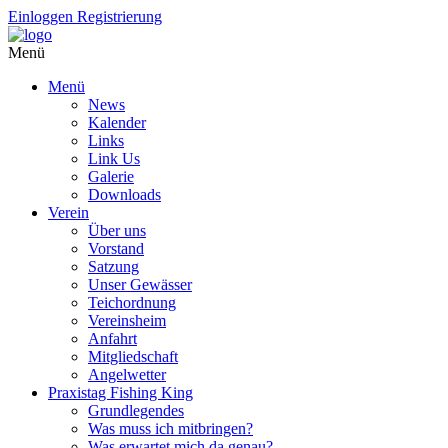
Einloggen
Registrierung
Menü
Menü
News
Kalender
Links
Link Us
Galerie
Downloads
Verein
Über uns
Vorstand
Satzung
Unser Gewässer
Teichordnung
Vereinsheim
Anfahrt
Mitgliedschaft
Angelwetter
Praxistag Fishing King
Grundlegendes
Was muss ich mitbringen?
Was erwartet mich da genau?