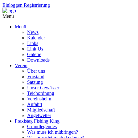
Einloggen
Registrierung
Menü
Menü
News
Kalender
Links
Link Us
Galerie
Downloads
Verein
Über uns
Vorstand
Satzung
Unser Gewässer
Teichordnung
Vereinsheim
Anfahrt
Mitgliedschaft
Angelwetter
Praxistag Fishing King
Grundlegendes
Was muss ich mitbringen?
Was erwartet mich da genau?