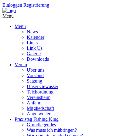
Einloggen
Registrierung
Menü
Menü
News
Kalender
Links
Link Us
Galerie
Downloads
Verein
Über uns
Vorstand
Satzung
Unser Gewässer
Teichordnung
Vereinsheim
Anfahrt
Mitgliedschaft
Angelwetter
Praxistag Fishing King
Grundlegendes
Was muss ich mitbringen?
Was erwartet mich da genau?