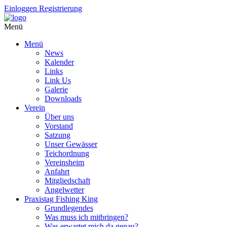
Einloggen
Registrierung
Menü
Menü
News
Kalender
Links
Link Us
Galerie
Downloads
Verein
Über uns
Vorstand
Satzung
Unser Gewässer
Teichordnung
Vereinsheim
Anfahrt
Mitgliedschaft
Angelwetter
Praxistag Fishing King
Grundlegendes
Was muss ich mitbringen?
Was erwartet mich da genau?