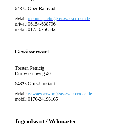
64372 Ober-Ramstadt
eMail:
rechner_heim@av-wasserrose.de
privat: 06154-638796
mobil: 0173-6756342
Gewässerwart
Torsten Petricig
Dörrwiesenweg 40
64823 Groß-Umstadt
eMail:
gewaesserwart@av-wasserrose.de
mobil: 0176-24196165
Jugendwart / Webmaster