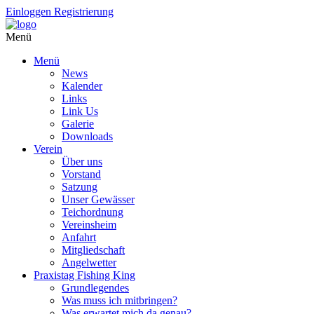
Einloggen
Registrierung
Menü
Menü
News
Kalender
Links
Link Us
Galerie
Downloads
Verein
Über uns
Vorstand
Satzung
Unser Gewässer
Teichordnung
Vereinsheim
Anfahrt
Mitgliedschaft
Angelwetter
Praxistag Fishing King
Grundlegendes
Was muss ich mitbringen?
Was erwartet mich da genau?