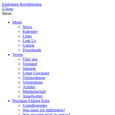
Einloggen
Registrierung
Menü
Menü
News
Kalender
Links
Link Us
Galerie
Downloads
Verein
Über uns
Vorstand
Satzung
Unser Gewässer
Teichordnung
Vereinsheim
Anfahrt
Mitgliedschaft
Angelwetter
Praxistag Fishing King
Grundlegendes
Was muss ich mitbringen?
Was erwartet mich da genau?