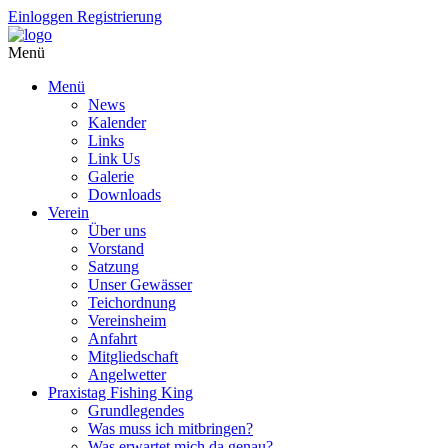
Einloggen
Registrierung
Menü
Menü
News
Kalender
Links
Link Us
Galerie
Downloads
Verein
Über uns
Vorstand
Satzung
Unser Gewässer
Teichordnung
Vereinsheim
Anfahrt
Mitgliedschaft
Angelwetter
Praxistag Fishing King
Grundlegendes
Was muss ich mitbringen?
Was erwartet mich da genau?