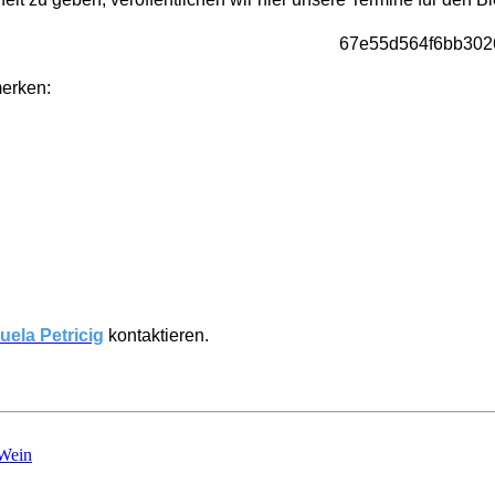
merken:
ela Petricig
kontaktieren.
,Wein