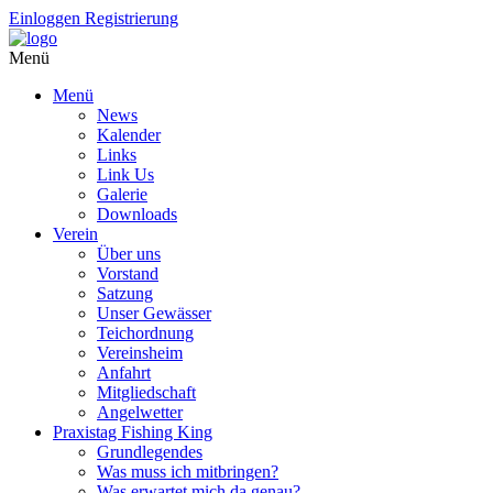
Einloggen
Registrierung
Menü
Menü
News
Kalender
Links
Link Us
Galerie
Downloads
Verein
Über uns
Vorstand
Satzung
Unser Gewässer
Teichordnung
Vereinsheim
Anfahrt
Mitgliedschaft
Angelwetter
Praxistag Fishing King
Grundlegendes
Was muss ich mitbringen?
Was erwartet mich da genau?