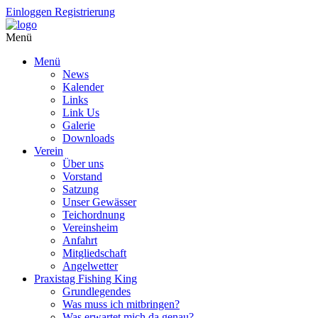
Einloggen
Registrierung
Menü
Menü
News
Kalender
Links
Link Us
Galerie
Downloads
Verein
Über uns
Vorstand
Satzung
Unser Gewässer
Teichordnung
Vereinsheim
Anfahrt
Mitgliedschaft
Angelwetter
Praxistag Fishing King
Grundlegendes
Was muss ich mitbringen?
Was erwartet mich da genau?